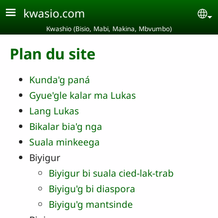
Aller au contenu principal
kwasio.com
Se
Kwashio (Bisio, Mabi, Makina, Mbvumbo)
Plan du site
Kunda'g paná
Gyue'gle kalar ma Lukas
Lang Lukas
Bikalar bia'g nga
Suala minkeega
Biyigur
Biyigur bi suala cied-lak-trab
Biyigu'g bi diaspora
Biyigu'g mantsinde