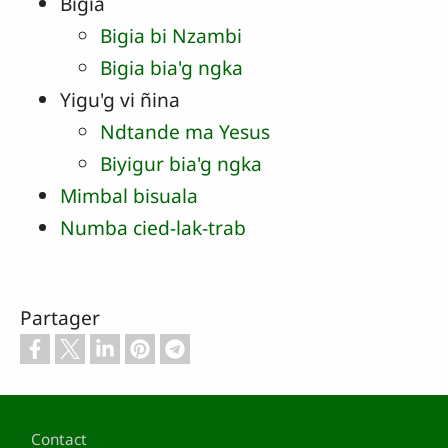
Bigia
Bigia bi Nzambi
Bigia bia'g ngka
Yigu'g vi ñina
Ndtande ma Yesus
Biyigur bia'g ngka
Mimbal bisuala
Numba cied-lak-trab
Partager
Pied de page
Contact