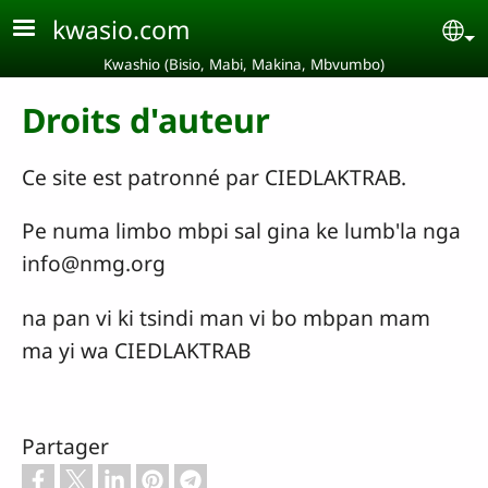
Aller au contenu principal
kwasio.com
Se
Kwashio (Bisio, Mabi, Makina, Mbvumbo)
Droits d'auteur
Ce site est patronné par CIEDLAKTRAB.
Pe numa limbo mbpi sal gina ke lumb'la nga
info@nmg.org
na pan vi ki tsindi man vi bo mbpan mam
ma yi wa CIEDLAKTRAB
Partager