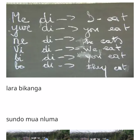
lara bikanga
sundo mua nluma