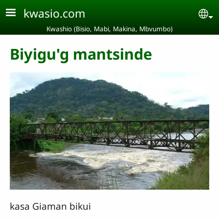
Aller au contenu principal
kwasio.com
Se
Kwashio (Bisio, Mabi, Makina, Mbvumbo)
Biyigu'g mantsinde
kasa Giaman bikui