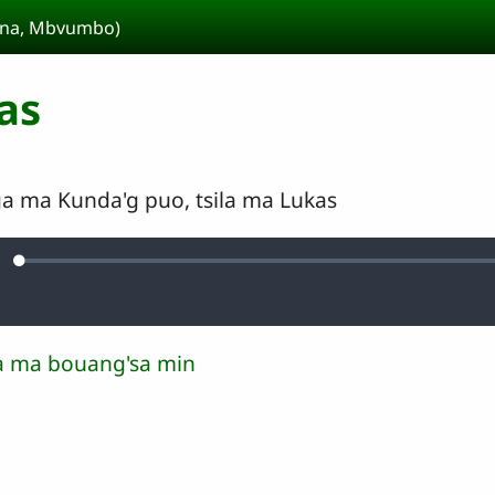
kina, Mbvumbo)
as
ga ma Kunda'g puo, tsila ma Lukas
Loaded
:
urdine
0.11%
na ma bouang'sa min