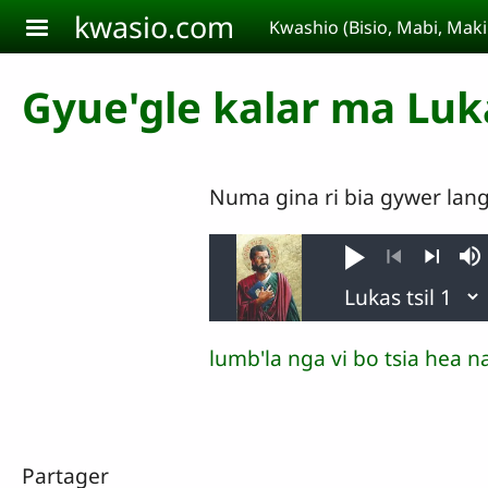
Aller au contenu principal
kwasio.com
Kwashio (Bisio, Mabi, Ma
Gyue'gle kalar ma Luk
Numa gina ri bia gywer lan
Jouer
So
Précédent
Suivant
lumb'la nga vi bo tsia hea 
Partager