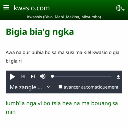
Aller au contenu principal
kwasio.com
Se
Kwashio (Bisio, Mabi, Makina, Mbvumbo)
Bigia bia'g ngka
Awa na bur bubia bo sa ma susi ma Kiel Kwasio o gia
bi gia ri
Loaded
:
Jouer
Sourdine
0.25%
Précédent
Suivant
avancer automatiquement
lumb'la nga vi bo tsia hea na ma bouang'sa
min