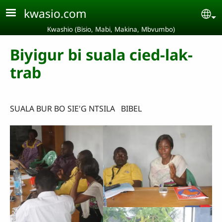
Aller au contenu principal
kwasio.com
Se
Kwashio (Bisio, Mabi, Makina, Mbvumbo)
Biyigur bi suala cied-lak-
trab
SUALA BUR BO SIE'G NTSILA BIBEL