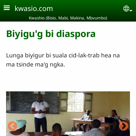
Aller au contenu principal
kwasio.com
Se
Kwashio (Bisio, Mabi, Makina, Mbvumbo)
Biyigu'g bi diaspora
Lunga biyigur bi suala cid-lak-trab hea na
ma tsinde ma'g ngka.