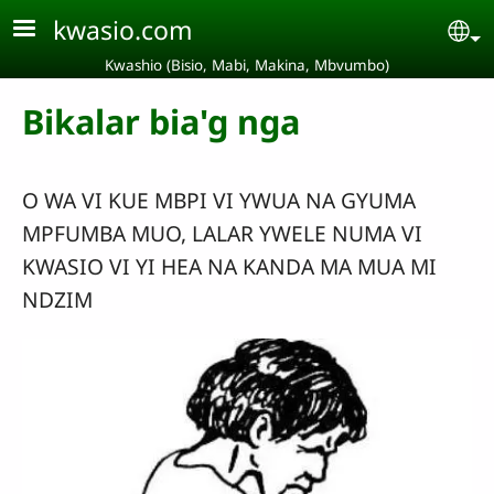
Aller au contenu principal
kwasio.com
Se
Kwashio (Bisio, Mabi, Makina, Mbvumbo)
Bikalar bia'g nga
O WA VI KUE MBPI VI YWUA NA GYUMA
MPFUMBA MUO, LALAR YWELE NUMA VI
KWASIO VI YI HEA NA KANDA MA MUA MI
NDZIM