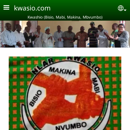
Aller au contenu principal
kwasio.com
Se
Kwashio (Bisio, Mabi, Makina, Mbvumbo)