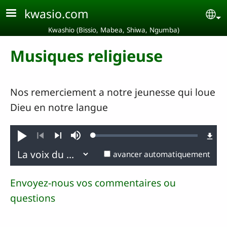
Aller au contenu principal
kwasio.com
Se
Kwashio (Bissio, Mabea, Shiwa, Ngumba)
Musiques religieuse
Nos remerciement a notre jeunesse qui loue
Dieu en notre langue
Loaded
:
Jouer
Sourdine
0.19%
Précédent
Suivant
avancer automatiquement
Envoyez-nous vos commentaires ou
questions