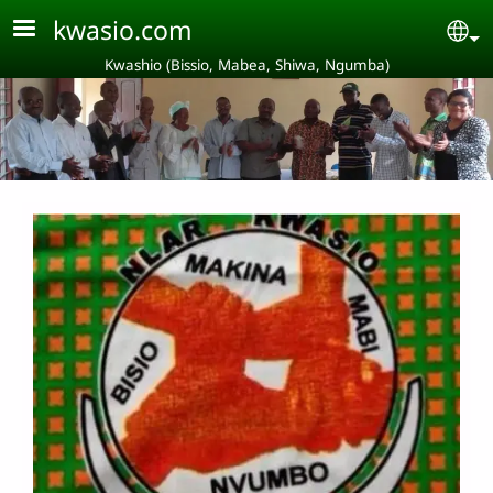
Aller au contenu principal
kwasio.com
Se
Kwashio (Bissio, Mabea, Shiwa, Ngumba)