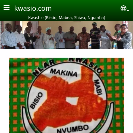
Aller au contenu principal
kwasio.com
Se
Kwashio (Bissio, Mabea, Shiwa, Ngumba)