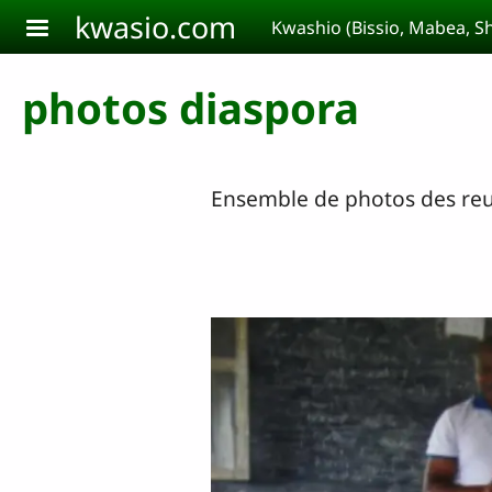
Aller au contenu principal
kwasio.com
Kwashio (Bissio, Mabea, 
photos diaspora
Ensemble de photos des reu